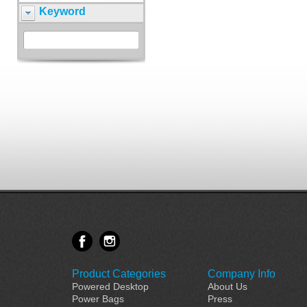
Keyword
Product Categories
Company Info
Powered Desktop
About Us
Power Bags
Press